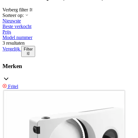
Verberg filter
Sorteer op:
Nieuwste
Beste verkocht
Prijs
Model nummer
3 resultaten
Vergelijk
Filter
Merken
Fritel