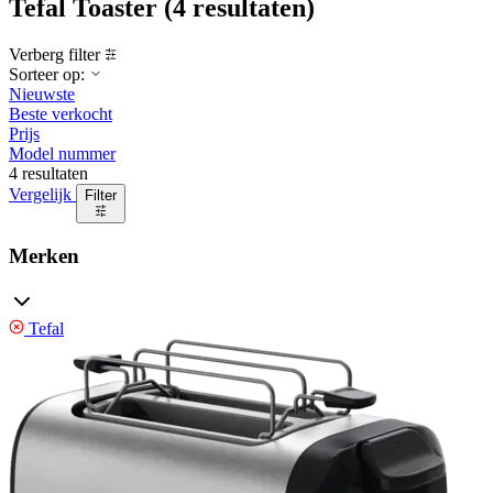
Tefal Toaster
(4 resultaten)
Verberg filter
Sorteer op:
Nieuwste
Beste verkocht
Prijs
Model nummer
4 resultaten
Vergelijk
Filter
Merken
Tefal