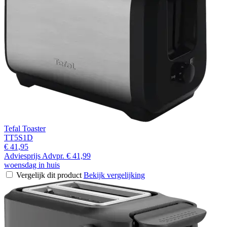
Tefal Toaster
TT5S1D
€ 41,95
Adviesprijs
Advpr.
€ 41,99
woensdag in huis
Vergelijk dit product
Bekijk vergelijking