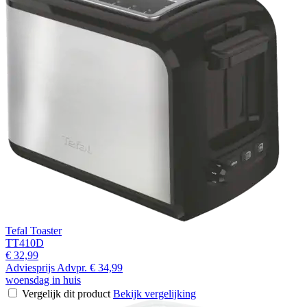
Tefal Toaster
TT410D
€ 32,99
Adviesprijs
Advpr.
€ 34,99
woensdag in huis
Vergelijk dit product
Bekijk vergelijking