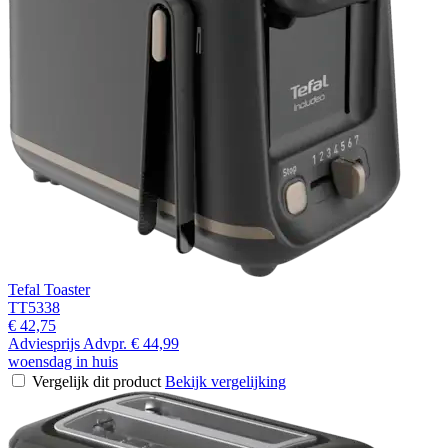
Tefal Toaster
TT5338
€ 42,75
Adviesprijs
Advpr.
€ 44,99
woensdag in huis
Vergelijk dit product
Bekijk vergelijking