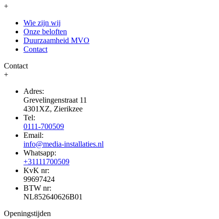
+
Wie zijn wij
Onze beloften
Duurzaamheid MVO
Contact
Contact
+
Adres:
Grevelingenstraat 11
4301XZ, Zierikzee
Tel:
0111-700509
Email:
info@media-installaties.nl
Whatsapp:
+31111700509
KvK nr:
99697424
BTW nr:
NL852640626B01
Openingstijden