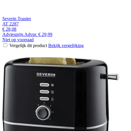
Severin Toaster
AT 2287
€ 28,08
Adviesprijs
Advpr.
€ 29,99
Niet op voorraad
Vergelijk dit product
Bekijk vergelijking