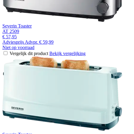
Severin Toaster
AT 2509
€ 57,95
Adviesprijs
Advpr.
€ 59,99
Niet op voorraad
Vergelijk dit product
Bekijk vergelijking