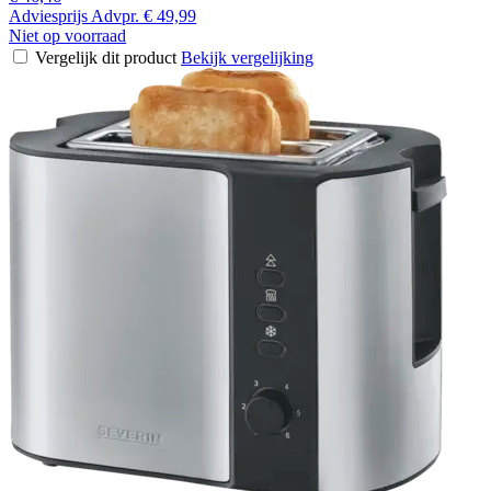
Adviesprijs
Advpr.
€ 49,99
Niet op voorraad
Vergelijk dit product
Bekijk vergelijking