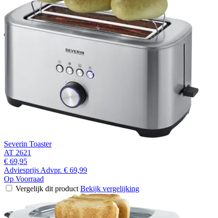
Severin Toaster
AT 2621
€ 69,95
Adviesprijs
Advpr.
€ 69,99
Op Voorraad
Vergelijk dit product
Bekijk vergelijking