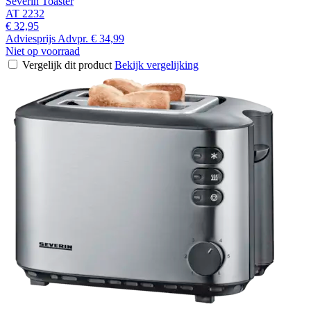
Severin Toaster
AT 2232
€ 32,95
Adviesprijs
Advpr.
€ 34,99
Niet op voorraad
Vergelijk dit product
Bekijk vergelijking