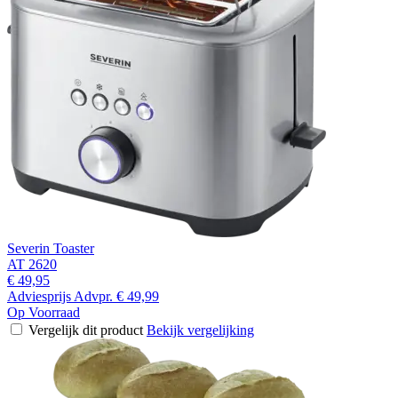
Severin Toaster
AT 2620
€ 49,95
Adviesprijs
Advpr.
€ 49,99
Op Voorraad
Vergelijk dit product
Bekijk vergelijking