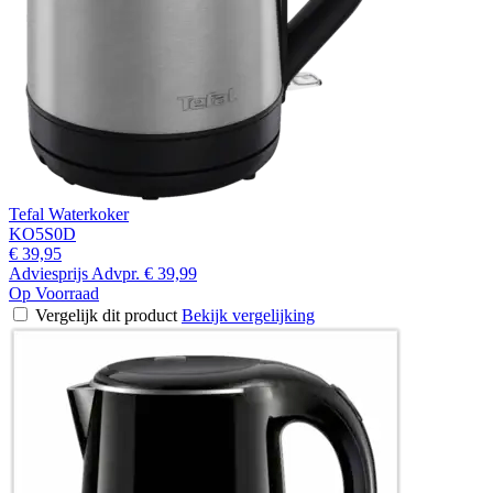
Tefal Waterkoker
KO5S0D
€ 39,95
Adviesprijs
Advpr.
€ 39,99
Op Voorraad
Vergelijk dit product
Bekijk vergelijking