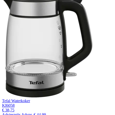
Tefal Waterkoker
KI6058
€ 38,75
Adviesprijs
Advpr.
€ 44,99