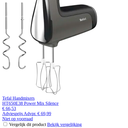
Tefal Handmixers
HT650E38 Power Mix Silence
€ 66,53
Adviesprijs
Advpr.
€ 69,99
Niet op voorraad
Vergelijk dit product
Bekijk vergelijking