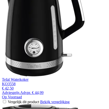
Tefal Waterkoker
KO3558
€ 42,50
Adviesprijs
Advpr.
€ 44,99
Op Voorraad
Vergelijk dit product
Bekijk vergelijking