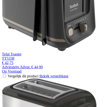
Tefal Toaster
TT5338
€ 42,75
Adviesprijs
Advpr.
€ 44,99
Op Voorraad
Vergelijk dit product
Bekijk vergelijking