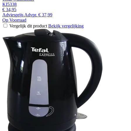
KI5338
€ 34,95
Adviesprijs
Advpr.
€ 37,99
Op Voorraad
Vergelijk dit product
Bekijk vergelijking