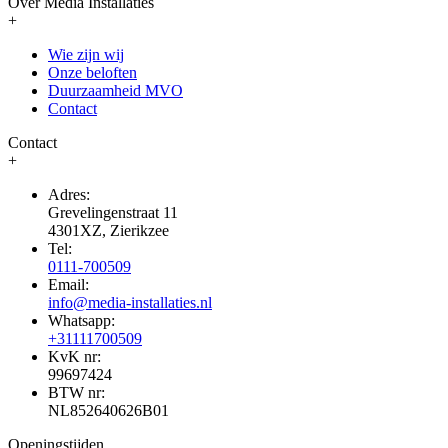
Over Media Installaties
+
Wie zijn wij
Onze beloften
Duurzaamheid MVO
Contact
Contact
+
Adres:
Grevelingenstraat 11
4301XZ, Zierikzee
Tel:
0111-700509
Email:
info@media-installaties.nl
Whatsapp:
+31111700509
KvK nr:
99697424
BTW nr:
NL852640626B01
Openingstijden