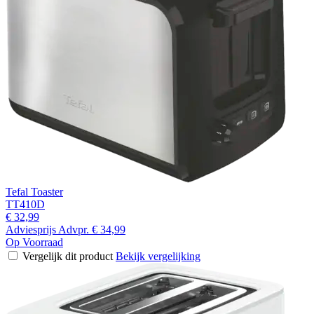
Tefal Toaster
TT410D
€ 32,99
Adviesprijs
Advpr.
€ 34,99
Op Voorraad
Vergelijk dit product
Bekijk vergelijking