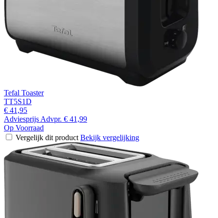
Tefal Toaster
TT5S1D
€ 41,95
Adviesprijs
Advpr.
€ 41,99
Op Voorraad
Vergelijk dit product
Bekijk vergelijking