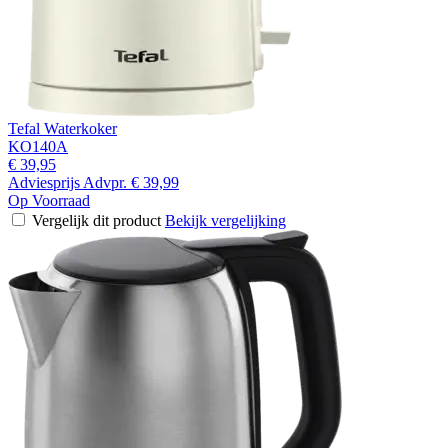
Tefal Waterkoker
KO140A
€ 39,95
Adviesprijs
Advpr.
€ 39,99
Op Voorraad
Vergelijk dit product
Bekijk vergelijking