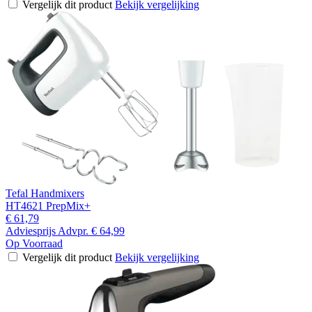
Vergelijk dit product
Bekijk vergelijking
Tefal Handmixers
HT4621 PrepMix+
€ 61,79
Adviesprijs
Advpr.
€ 64,99
Op Voorraad
Vergelijk dit product
Bekijk vergelijking