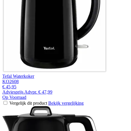
Tefal Waterkoker
KO2608
€ 45,95
Adviesprijs
Advpr.
€ 47,99
Op Voorraad
Vergelijk dit product
Bekijk vergelijking