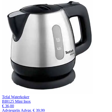
Tefal Waterkoker
BI8125 Mini Inox
€ 36,00
Adviesprijs
Advpr.
€ 39,99