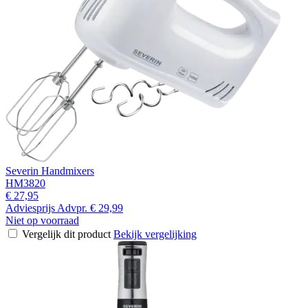
Severin Handmixers
HM3820
€ 27,95
Adviesprijs
Advpr.
€ 29,99
Niet op voorraad
Vergelijk dit product
Bekijk vergelijking