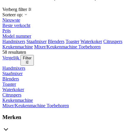
Verberg filter
Sorteer op:
Nieuwste
Beste verkocht
Prijs
Model nummer
Handmixers
Staafmixer
Blenders
Toaster
Waterkoker
Citruspers
Keukenmachine
Mixer/Keukenmachine Toebehoren
58 resultaten
Vergelijk
Filter
Handmixers
Staafmixer
Blenders
Toaster
Waterkoker
Citruspers
Keukenmachine
Mixer/Keukenmachine Toebehoren
Merken