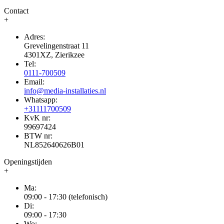
Contact
+
Adres:
Grevelingenstraat 11
4301XZ, Zierikzee
Tel:
0111-700509
Email:
info@media-installaties.nl
Whatsapp:
+31111700509
KvK nr:
99697424
BTW nr:
NL852640626B01
Openingstijden
+
Ma:
09:00 - 17:30 (telefonisch)
Di:
09:00 - 17:30
Wo: