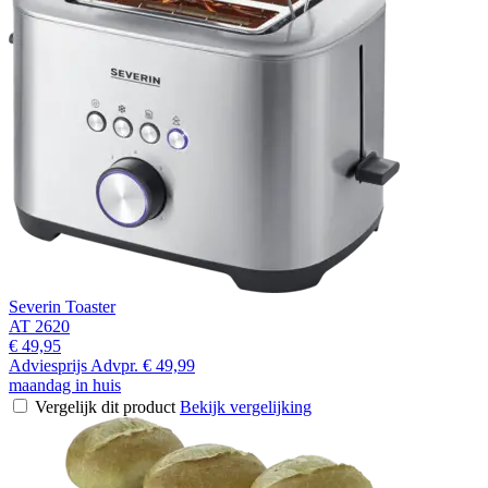
Severin Toaster
AT 2620
€ 49,95
Adviesprijs
Advpr.
€ 49,99
maandag in huis
Vergelijk dit product
Bekijk vergelijking