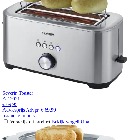
Severin Toaster
AT 2621
€ 69,95
Adviesprijs
Advpr.
€ 69,99
maandag in huis
Vergelijk dit product
Bekijk vergelijking