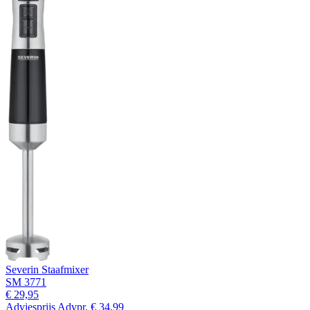
Severin Staafmixer
SM 3771
€ 29,95
Adviesprijs
Advpr.
€ 34,99