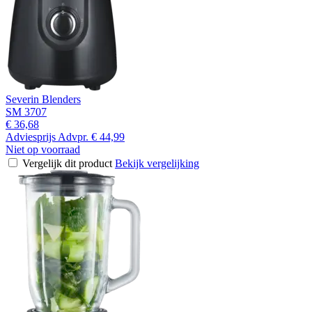
Severin Blenders
SM 3707
€ 36,68
Adviesprijs
Advpr.
€ 44,99
Niet op voorraad
Vergelijk dit product
Bekijk vergelijking