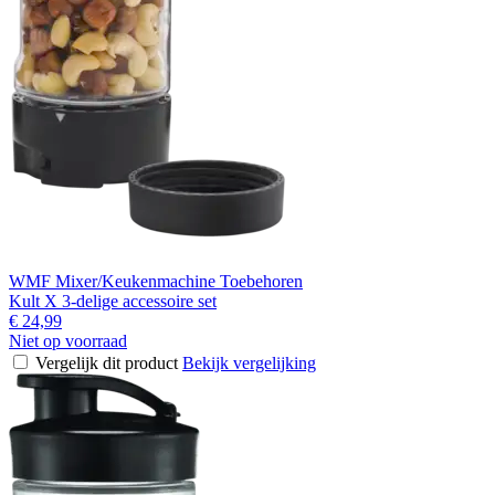
WMF Mixer/Keukenmachine Toebehoren
Kult X 3-delige accessoire set
€ 24,99
Niet op voorraad
Vergelijk dit product
Bekijk vergelijking