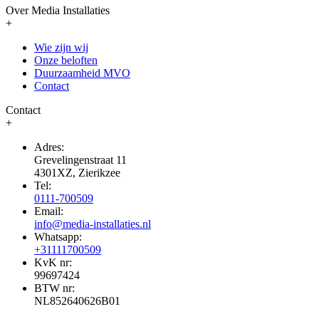
Over Media Installaties
+
Wie zijn wij
Onze beloften
Duurzaamheid MVO
Contact
Contact
+
Adres:
Grevelingenstraat 11
4301XZ, Zierikzee
Tel:
0111-700509
Email:
info@media-installaties.nl
Whatsapp:
+31111700509
KvK nr:
99697424
BTW nr:
NL852640626B01