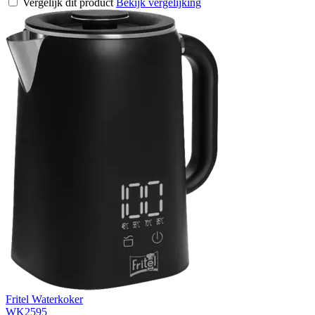
Vergelijk dit product
Bekijk vergelijking
Fritel Waterkoker
WK2595