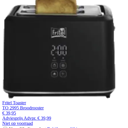
Fritel Toaster
TO 2995 Broodrooster
€ 39,95
Adviesprijs
Advpr.
€ 39,99
Niet op voorraad