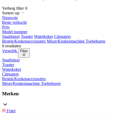
Verberg filter
Sorteer op:
Nieuwste
Beste verkocht
Prijs
Model nummer
Staafmixer
Toaster
Waterkoker
Citruspers
Bestek/Keukenaccessoires
Mixer/Keukenmachine Toebehoren
6 resultaten
Vergelijk
Filter
Staafmixer
Toaster
Waterkoker
Citruspers
Bestek/Keukenaccessoires
Mixer/Keukenmachine Toebehoren
Merken
Fritel