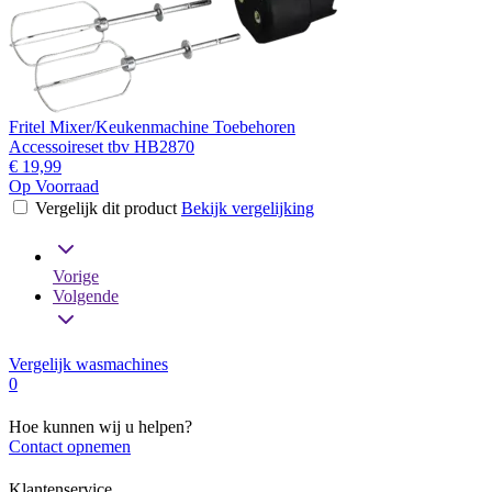
Fritel Mixer/Keukenmachine Toebehoren
Accessoireset tbv HB2870
€ 19,99
Op Voorraad
Vergelijk dit product
Bekijk vergelijking
Vorige
Volgende
Vergelijk wasmachines
0
Hoe kunnen wij u helpen?
Contact opnemen
Klantenservice