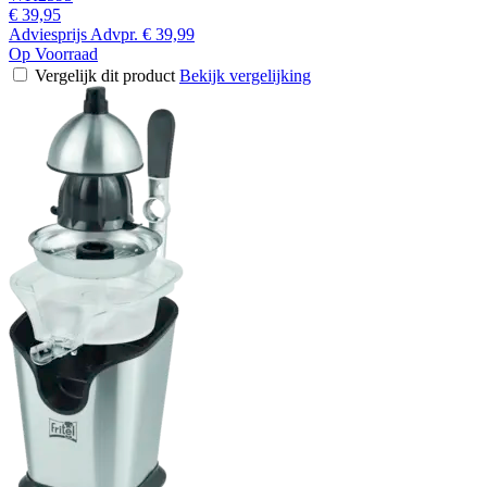
€ 39,95
Adviesprijs
Advpr.
€ 39,99
Op Voorraad
Vergelijk dit product
Bekijk vergelijking