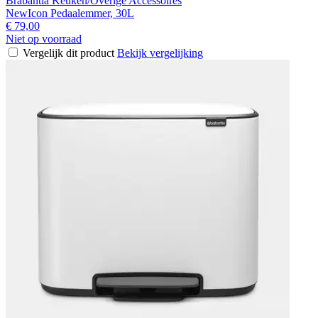
Brabantia Keuken/Overige Accessoires
NewIcon Pedaalemmer, 30L
€ 79,00
Niet op voorraad
Vergelijk dit product
Bekijk vergelijking