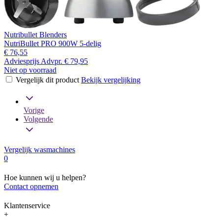
Nutribullet Blenders
NutriBullet PRO 900W 5-delig
€ 76,55
Adviesprijs
Advpr.
€ 79,95
Niet op voorraad
Vergelijk dit product
Bekijk vergelijking
Vorige
Volgende
Vergelijk wasmachines
0
Hoe kunnen wij u helpen?
Contact opnemen
Klantenservice
+