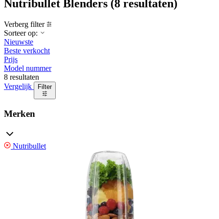
Nutribullet Blenders
(8 resultaten)
Verberg filter
Sorteer op:
Nieuwste
Beste verkocht
Prijs
Model nummer
8 resultaten
Vergelijk
Filter
Merken
Nutribullet