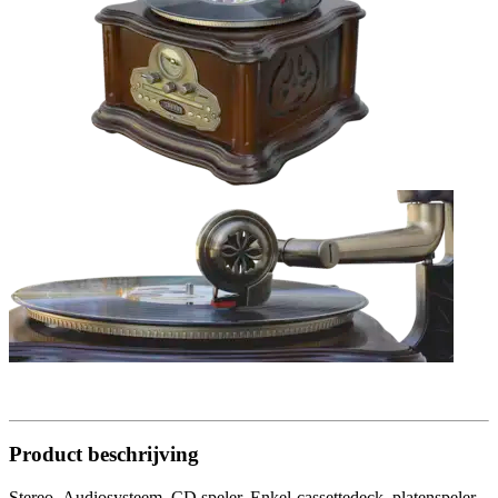
Product beschrijving
Stereo- Audiosysteem, CD speler, Enkel-cassettedeck, platenspeler,