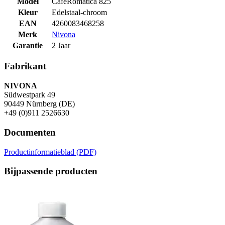
Model
CafeRomatica 825
Kleur
Edelstaal-chroom
EAN
4260083468258
Merk
Nivona
Garantie
2 Jaar
Fabrikant
NIVONA
Südwestpark 49
90449 Nürnberg (DE)
+49 (0)911 2526630
Documenten
Productinformatieblad (PDF)
Bijpassende producten