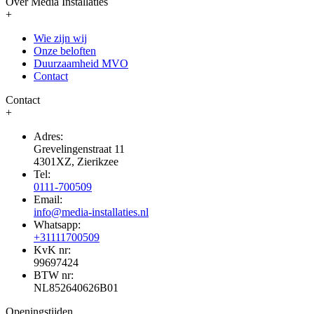
Over Media Installaties
+
Wie zijn wij
Onze beloften
Duurzaamheid MVO
Contact
Contact
+
Adres:
Grevelingenstraat 11
4301XZ, Zierikzee
Tel:
0111-700509
Email:
info@media-installaties.nl
Whatsapp:
+31111700509
KvK nr:
99697424
BTW nr:
NL852640626B01
Openingstijden