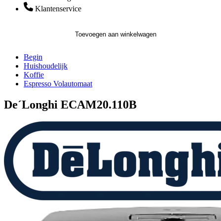
Klantenservice
Toevoegen aan winkelwagen
Begin
Huishoudelijk
Koffie
Espresso Volautomaat
De´Longhi ECAM20.110B