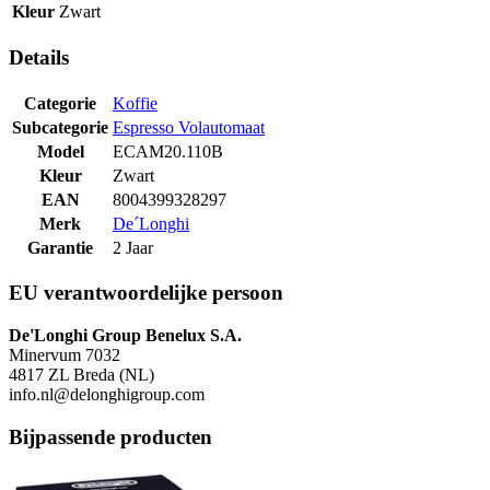
Kleur
Zwart
Details
Categorie
Koffie
Subcategorie
Espresso Volautomaat
Model
ECAM20.110B
Kleur
Zwart
EAN
8004399328297
Merk
De´Longhi
Garantie
2 Jaar
EU verantwoordelijke persoon
De'Longhi Group Benelux S.A.
Minervum 7032
4817 ZL Breda (NL)
info.nl@delonghigroup.com
Bijpassende producten