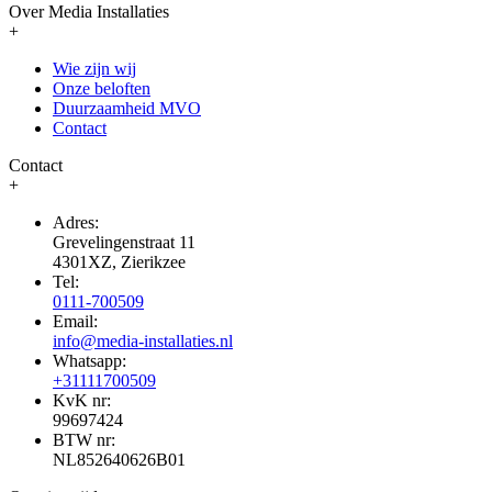
Over Media Installaties
+
Wie zijn wij
Onze beloften
Duurzaamheid MVO
Contact
Contact
+
Adres:
Grevelingenstraat 11
4301XZ, Zierikzee
Tel:
0111-700509
Email:
info@media-installaties.nl
Whatsapp:
+31111700509
KvK nr:
99697424
BTW nr:
NL852640626B01