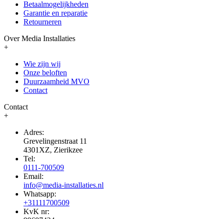
Betaalmogelijkheden
Garantie en reparatie
Retourneren
Over Media Installaties
+
Wie zijn wij
Onze beloften
Duurzaamheid MVO
Contact
Contact
+
Adres:
Grevelingenstraat 11
4301XZ, Zierikzee
Tel:
0111-700509
Email:
info@media-installaties.nl
Whatsapp:
+31111700509
KvK nr: