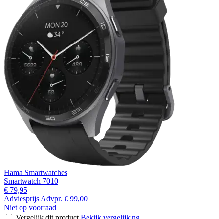
Hama Smartwatches
Smartwatch 7010
€ 79,95
Adviesprijs
Advpr.
€ 99,00
Niet op voorraad
Vergelijk dit product
Bekijk vergelijking