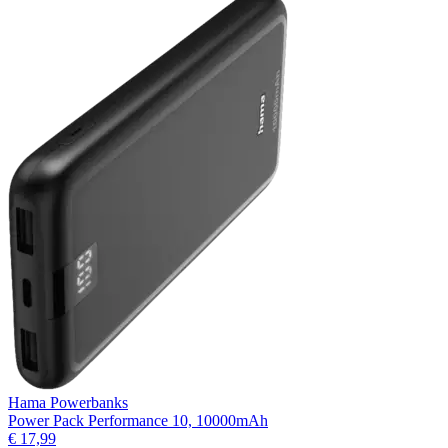
Hama Powerbanks
Power Pack Performance 10, 10000mAh
€ 17,99