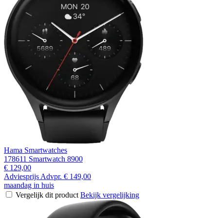
Hama Smartwatches
178611 Smartwatch 8900
€ 129,00
Adviesprijs
Advpr.
€ 149,00
maandag in huis
Vergelijk dit product
Bekijk vergelijking