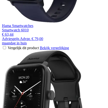
Hama Smartwatches
Smartwatch 6010
€ 63,44
Adviesprijs
Advpr.
€ 79,00
maandag in huis
Vergelijk dit product
Bekijk vergelijking