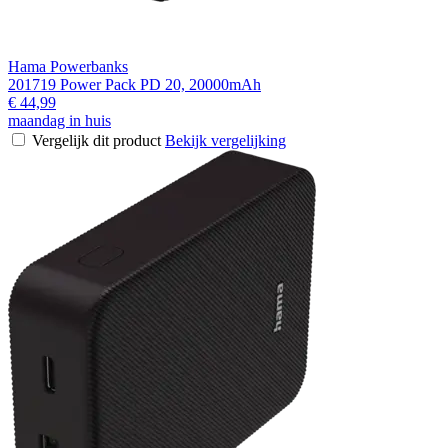
Hama Powerbanks
201719 Power Pack PD 20, 20000mAh
€ 44,99
maandag in huis
Vergelijk dit product
Bekijk vergelijking