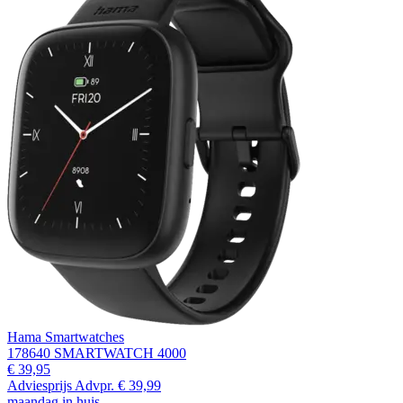
Hama Smartwatches
178640 SMARTWATCH 4000
€ 39,95
Adviesprijs
Advpr.
€ 39,99
maandag in huis