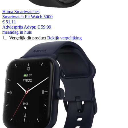
Hama Smartwatches
Smartwatch Fit Watch 5000
€ 51,11
Adviesprijs
Advpr.
€ 59,99
maandag in huis
Vergelijk dit product
Bekijk vergelijking