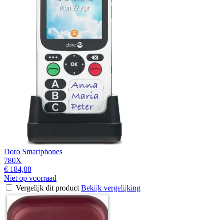
Doro Smartphones
780X
€ 184,08
Niet op voorraad
Vergelijk dit product
Bekijk vergelijking