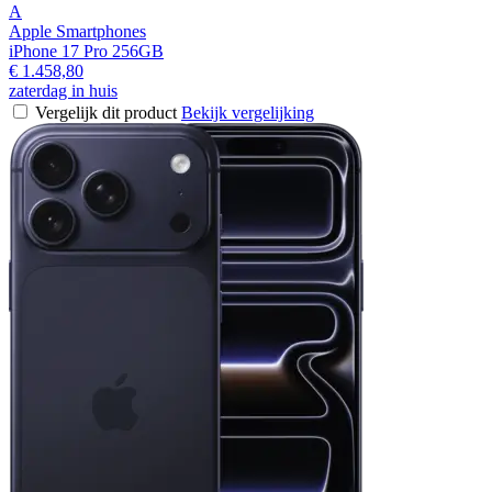
A
Apple Smartphones
iPhone 17 Pro 256GB
€ 1.458,80
zaterdag in huis
Vergelijk dit product
Bekijk vergelijking