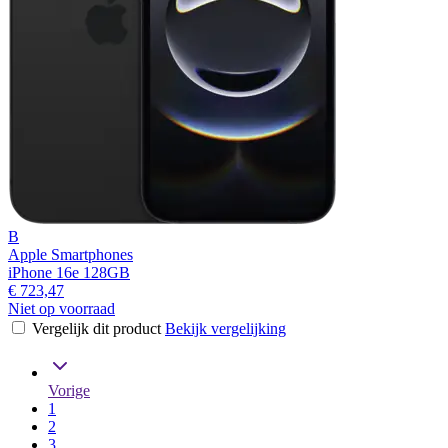
B
Apple Smartphones
iPhone 16e 128GB
€ 723,47
Niet op voorraad
Vergelijk dit product
Bekijk vergelijking
Vorige
1
2
3