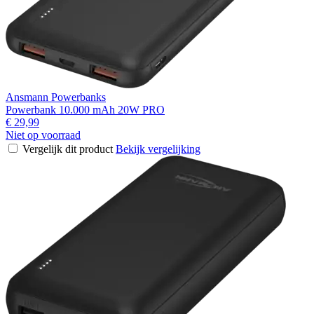
Ansmann Powerbanks
Powerbank 10.000 mAh 20W PRO
€ 29,99
Niet op voorraad
Vergelijk dit product
Bekijk vergelijking