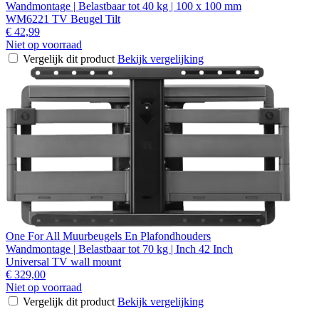
Wandmontage | Belastbaar tot 40 kg | 100 x 100 mm
WM6221 TV Beugel Tilt
€ 42,99
Niet op voorraad
Vergelijk dit product
Bekijk vergelijking
One For All Muurbeugels En Plafondhouders
Wandmontage | Belastbaar tot 70 kg | Inch 42 Inch
Universal TV wall mount
€ 329,00
Niet op voorraad
Vergelijk dit product
Bekijk vergelijking