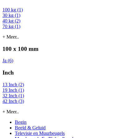
100 kg (1)
30 kg (1)
40 kg (2)
70 kg (1)
+ Meer..
100 x 100 mm
Ja (6)
Inch
13 Inch (2)
19 Inch (1)
32 Inch (1)
42 Inch (3)
+ Meer..
Begin
Beeld & Geluid
Televisie en Muurbeugels