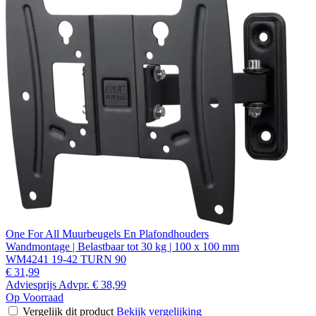
One For All Muurbeugels En Plafondhouders
Wandmontage | Belastbaar tot 30 kg | 100 x 100 mm
WM4241 19-42 TURN 90
€ 31,99
Adviesprijs
Advpr.
€ 38,99
Op Voorraad
Vergelijk dit product
Bekijk vergelijking