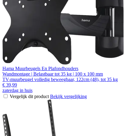
Hama Muurbeugels En Plafondhouders
Wandmontage | Belastbaar tot 35 kg | 100 x 100 mm
TV-muurbeugel volledig beweegbaar, 122cm (48), tot 35 kg
€ 39,99
zaterdag in huis
Vergelijk dit product
Bekijk vergelijking