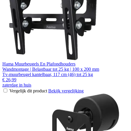
Hama Muurbeugels En Plafondhouders
Wandmontage | Belastbaar tot 25 kg | 100 x 200 mm
Tv-muurbeugel kantelbaar, 117 cm (46) tot 25 kg
€ 26,99
zaterdag in huis
Vergelijk dit product
Bekijk vergelijking