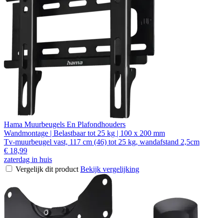
Hama Muurbeugels En Plafondhouders
Wandmontage | Belastbaar tot 25 kg | 100 x 200 mm
Tv-muurbeugel vast, 117 cm (46) tot 25 kg, wandafstand 2,5cm
€ 18,99
zaterdag in huis
Vergelijk dit product
Bekijk vergelijking