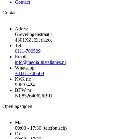
Contact
Contact
+
Adres:
Grevelingenstraat 11
4301XZ, Zierikzee
Tel:
0111-700509
Email:
info@media-installaties.nl
Whatsapp:
+31111700509
KvK nr:
99697424
BTW nr:
NL852640626B01
Openingstijden
+
Ma:
09:00 - 17:30 (telefonisch)
Di: