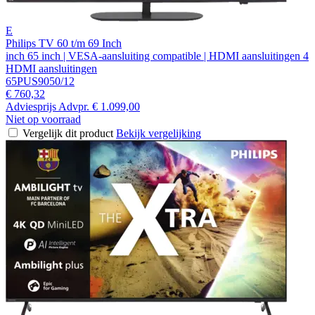
E
Philips TV 60 t/m 69 Inch
inch 65 inch | VESA-aansluiting compatible | HDMI aansluitingen 4
HDMI aansluitingen
65PUS9050/12
€ 760,32
Adviesprijs
Advpr.
€ 1.099,00
Niet op voorraad
Vergelijk dit product
Bekijk vergelijking