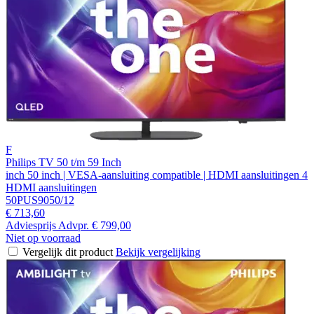
F
Philips TV 50 t/m 59 Inch
inch 50 inch | VESA-aansluiting compatible | HDMI aansluitingen 4
HDMI aansluitingen
50PUS9050/12
€ 713,60
Adviesprijs
Advpr.
€ 799,00
Niet op voorraad
Vergelijk dit product
Bekijk vergelijking