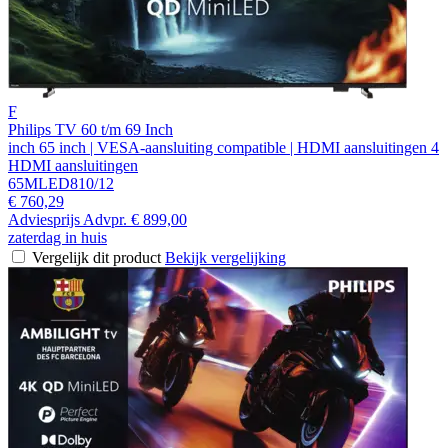
F
Philips TV 60 t/m 69 Inch
inch 65 inch | VESA-aansluiting compatible | HDMI aansluitingen 4
HDMI aansluitingen
65MLED810/12
€ 760,29
Adviesprijs
Advpr.
€ 899,00
zaterdag in huis
Vergelijk dit product
Bekijk vergelijking