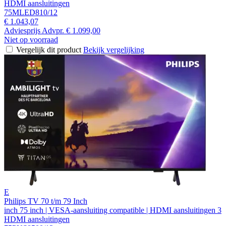
HDMI aansluitingen
75MLED810/12
€ 1.043,07
Adviesprijs
Advpr.
€ 1.099,00
Niet op voorraad
Vergelijk dit product
Bekijk vergelijking
E
Philips TV 70 t/m 79 Inch
inch 75 inch | VESA-aansluiting compatible | HDMI aansluitingen 3
HDMI aansluitingen