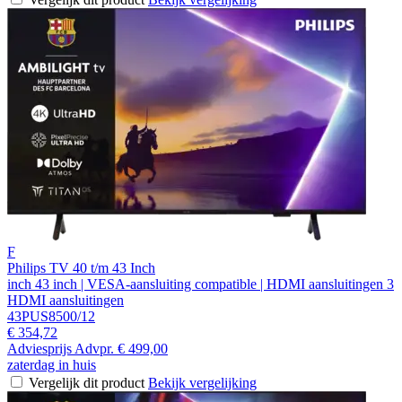
F
Philips TV 40 t/m 43 Inch
inch 43 inch | VESA-aansluiting compatible | HDMI aansluitingen 3
HDMI aansluitingen
43PUS8500/12
€ 354,72
Adviesprijs
Advpr.
€ 499,00
zaterdag in huis
Vergelijk dit product
Bekijk vergelijking