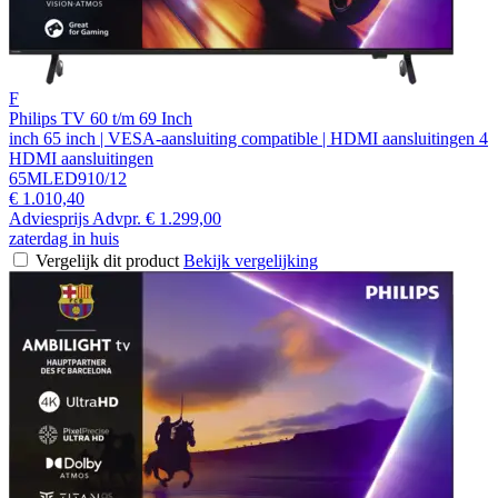
F
Philips TV 60 t/m 69 Inch
inch 65 inch | VESA-aansluiting compatible | HDMI aansluitingen 4
HDMI aansluitingen
65MLED910/12
€ 1.010,40
Adviesprijs
Advpr.
€ 1.299,00
zaterdag in huis
Vergelijk dit product
Bekijk vergelijking