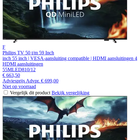
F
Philips TV 50 t/m 59 Inch
inch 55 inch | VESA-aansluiting compatible | HDMI aansluitingen 4
HDMI aansluitingen
55MLED810/12
€ 663,50
Adviesprijs
Advpr.
€ 699,00
Niet op voorraad
Vergelijk dit product
Bekijk vergelijking