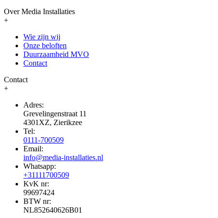
Over Media Installaties
+
Wie zijn wij
Onze beloften
Duurzaamheid MVO
Contact
Contact
+
Adres:
Grevelingenstraat 11
4301XZ, Zierikzee
Tel:
0111-700509
Email:
info@media-installaties.nl
Whatsapp:
+31111700509
KvK nr:
99697424
BTW nr:
NL852640626B01