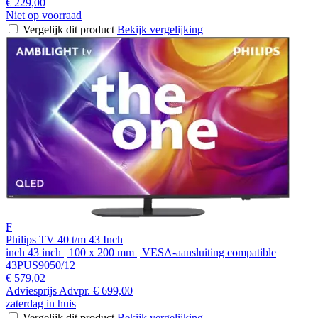
€ 229,00
Niet op voorraad
Vergelijk dit product
Bekijk vergelijking
F
Philips TV 40 t/m 43 Inch
inch 43 inch | 100 x 200 mm | VESA-aansluiting compatible
43PUS9050/12
€ 579,02
Adviesprijs
Advpr.
€ 699,00
zaterdag in huis
Vergelijk dit product
Bekijk vergelijking