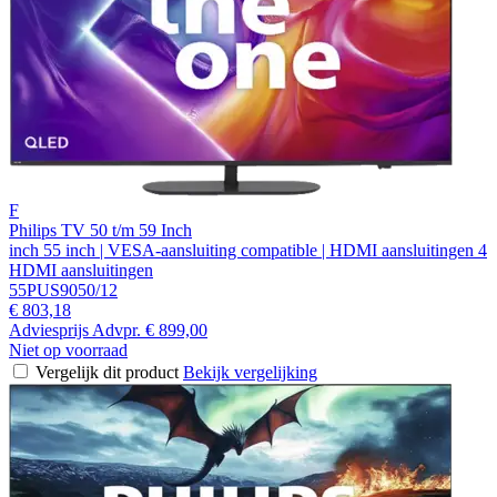
F
Philips TV 50 t/m 59 Inch
inch 55 inch | VESA-aansluiting compatible | HDMI aansluitingen 4
HDMI aansluitingen
55PUS9050/12
€ 803,18
Adviesprijs
Advpr.
€ 899,00
Niet op voorraad
Vergelijk dit product
Bekijk vergelijking