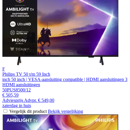
F
Philips TV 50 t/m 59 Inch
inch 50 inch | VESA-aansluiting compatible | HDMI aansluitingen 3
HDMI aansluitingen
50PUS8500/12
€ 505,59
Adviesprijs
Advpr.
€ 549,00
zaterdag in huis
Vergelijk dit product
Bekijk vergelijking