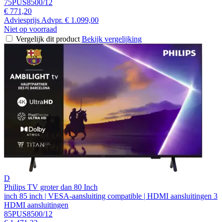
75PUS8500/12
€ 771,20
Adviesprijs
Advpr.
€ 1.099,00
Niet op voorraad
Vergelijk dit product
Bekijk vergelijking
D
Philips TV groter dan 80 Inch
inch 85 inch | VESA-aansluiting compatible | HDMI aansluitingen 3
HDMI aansluitingen
85PUS8500/12