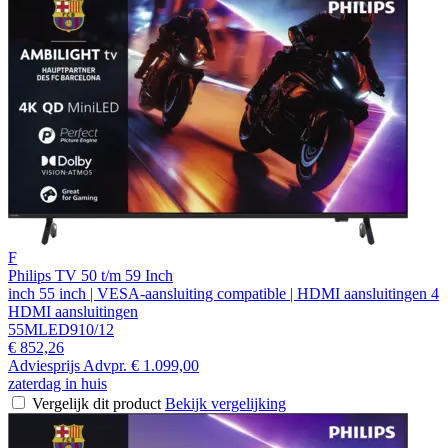
F
Philips TV 50 t/m 59 Inch
inch 55 inch | VESA-aansluiting compatible | HDMI aansluitingen 4
HDMI aansluitingen
55MLED910/12
€ 852,26
Adviesprijs
Advpr.
€ 1.099,00
zaterdag in huis
Vergelijk dit product
Bekijk vergelijking