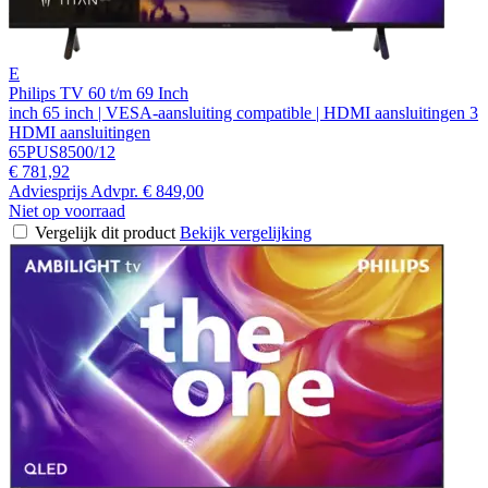
E
Philips TV 60 t/m 69 Inch
inch 65 inch | VESA-aansluiting compatible | HDMI aansluitingen 3
HDMI aansluitingen
65PUS8500/12
€ 781,92
Adviesprijs
Advpr.
€ 849,00
Niet op voorraad
Vergelijk dit product
Bekijk vergelijking