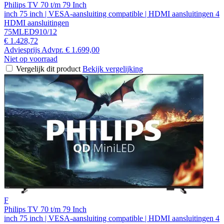
Philips TV 70 t/m 79 Inch
inch 75 inch | VESA-aansluiting compatible | HDMI aansluitingen 4
HDMI aansluitingen
75MLED910/12
€ 1.428,72
Adviesprijs
Advpr.
€ 1.699,00
Niet op voorraad
Vergelijk dit product
Bekijk vergelijking
F
Philips TV 70 t/m 79 Inch
inch 75 inch | VESA-aansluiting compatible | HDMI aansluitingen 4