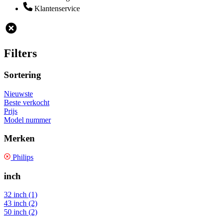
Klantenservice
Filters
Sortering
Nieuwste
Beste verkocht
Prijs
Model nummer
Merken
Philips
inch
32 inch (1)
43 inch (2)
50 inch (2)