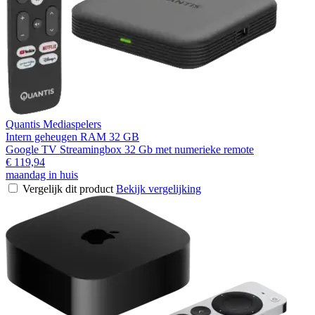
Quantis Mediaspelers
Intern geheugen RAM 32 GB
Google TV Streamingbox 32 Gb met numerieke remote
€ 119,94
maandag in huis
Vergelijk dit product
Bekijk vergelijking