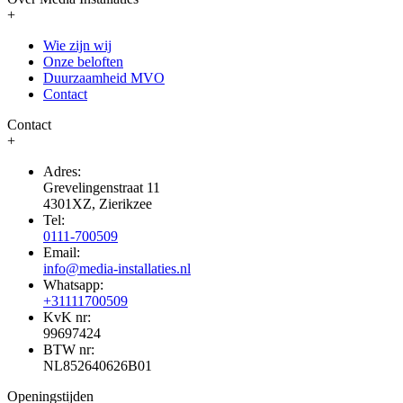
+
Wie zijn wij
Onze beloften
Duurzaamheid MVO
Contact
Contact
+
Adres:
Grevelingenstraat 11
4301XZ, Zierikzee
Tel:
0111-700509
Email:
info@media-installaties.nl
Whatsapp:
+31111700509
KvK nr:
99697424
BTW nr:
NL852640626B01
Openingstijden