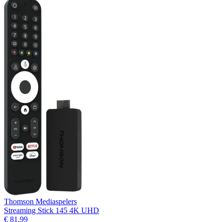
Thomson Mediaspelers
Streaming Stick 145 4K UHD
€ 81,99