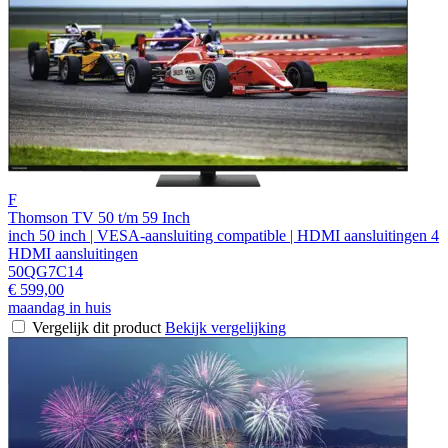
F
Thomson TV 50 t/m 59 Inch
inch 50 inch | VESA-aansluiting compatible | HDMI aansluitingen 4
HDMI aansluitingen
50QG7C14
€ 599,00
maandag in huis
Vergelijk dit product
Bekijk vergelijking