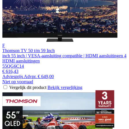
F
Thomson TV 50 t/m 59 Inch
inch 55 inch | VESA-aansluiting compatible | HDMI aansluitingen 4
HDMI aansluitingen
55QG6C14
€ 616,43
Adviesprijs
Advpr.
€ 649,00
Niet op voorraad
Vergelijk dit product
Bekijk vergelijking