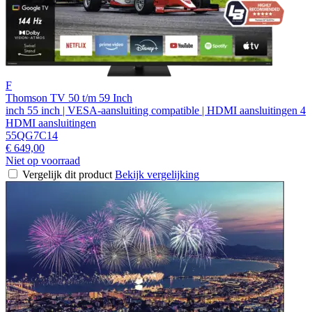
F
Thomson TV 50 t/m 59 Inch
inch 55 inch | VESA-aansluiting compatible | HDMI aansluitingen 4
HDMI aansluitingen
55QG7C14
€ 649,00
Niet op voorraad
Vergelijk dit product
Bekijk vergelijking