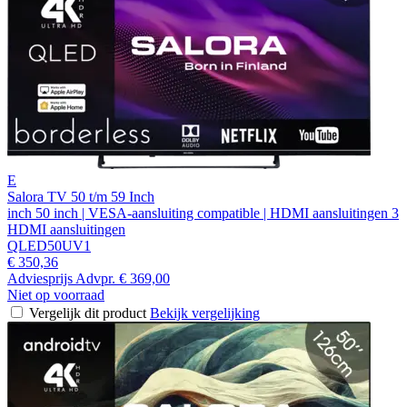
E
Salora TV 50 t/m 59 Inch
inch 50 inch | VESA-aansluiting compatible | HDMI aansluitingen 3
HDMI aansluitingen
QLED50UV1
€ 350,36
Adviesprijs
Advpr.
€ 369,00
Niet op voorraad
Vergelijk dit product
Bekijk vergelijking