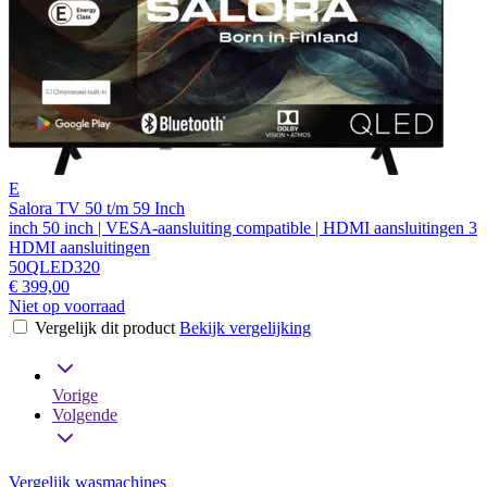
E
Salora TV 50 t/m 59 Inch
inch 50 inch | VESA-aansluiting compatible | HDMI aansluitingen 3
HDMI aansluitingen
50QLED320
€ 399,00
Niet op voorraad
Vergelijk dit product
Bekijk vergelijking
Vorige
Volgende
Vergelijk wasmachines