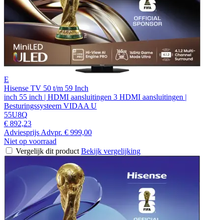
E
Hisense TV 50 t/m 59 Inch
inch 55 inch | HDMI aansluitingen 3 HDMI aansluitingen |
Besturingssysteem VIDAA U
55U8Q
€ 892,23
Adviesprijs
Advpr.
€ 999,00
Niet op voorraad
Vergelijk dit product
Bekijk vergelijking