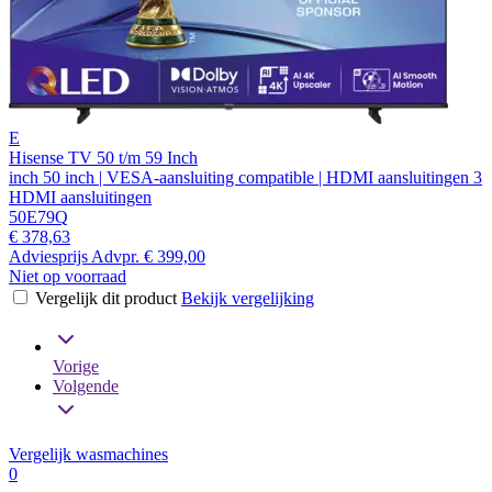
E
Hisense TV 50 t/m 59 Inch
inch 50 inch | VESA-aansluiting compatible | HDMI aansluitingen 3
HDMI aansluitingen
50E79Q
€ 378,63
Adviesprijs
Advpr.
€ 399,00
Niet op voorraad
Vergelijk dit product
Bekijk vergelijking
Vorige
Volgende
Vergelijk wasmachines
0