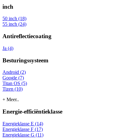
inch
50 inch (18)
55 inch (24)
Antireflectiecoating
Ja (4)
Besturingssysteem
Android (2)
Google (7)
Titan OS (5)
Tizen (10)
+ Meer..
Energie-efficiëntieklasse
Energieklasse E (14)
Energieklasse F (17)
Energieklasse G (11)