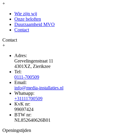
+
Wie zijn wij
Onze beloften
Duurzaamheid MVO
Contact
Contact
+
Adres:
Grevelingenstraat 11
4301XZ, Zierikzee
Tel:
0111-700509
Email:
info@media-installaties.nl
Whatsapp:
+31111700509
KvK nr:
99697424
BTW nr:
NL852640626B01
Openingstijden