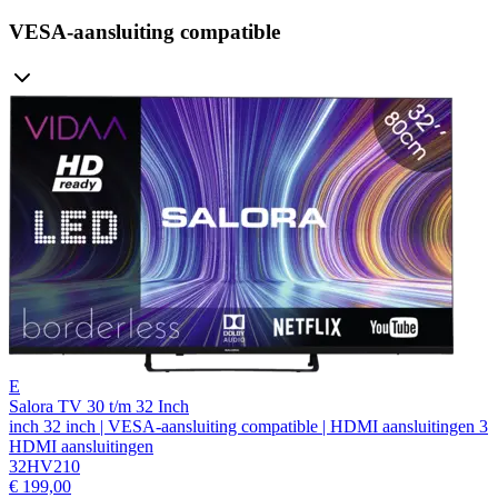
VESA-aansluiting compatible
E
Salora TV 30 t/m 32 Inch
inch 32 inch | VESA-aansluiting compatible | HDMI aansluitingen 3
HDMI aansluitingen
32HV210
€ 199,00