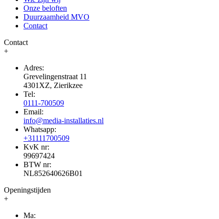
Onze beloften
Duurzaamheid MVO
Contact
Contact
+
Adres:
Grevelingenstraat 11
4301XZ, Zierikzee
Tel:
0111-700509
Email:
info@media-installaties.nl
Whatsapp:
+31111700509
KvK nr:
99697424
BTW nr:
NL852640626B01
Openingstijden
+
Ma: