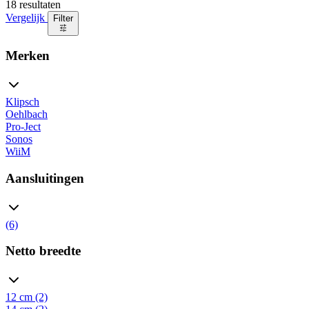
18 resultaten
Vergelijk
Filter
Merken
Klipsch
Oehlbach
Pro-Ject
Sonos
WiiM
Aansluitingen
(6)
Netto breedte
12 cm (2)