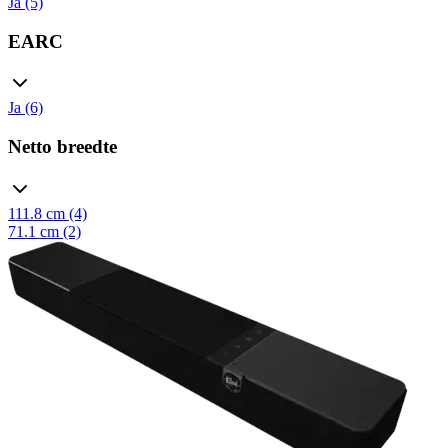
Ja (5)
EARC
Ja (6)
Netto breedte
111.8 cm (4)
71.1 cm (2)