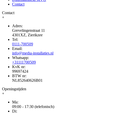
Contact
Contact
+
Adres:
Grevelingenstraat 11
4301XZ, Zierikzee
Tel:
0111-700509
Email:
info@media-installaties.nl
Whatsapp:
+31111700509
KvK nr:
99697424
BTW nr:
NL852640626B01
Openingstijden
+
Ma:
09:00 - 17:30 (telefonisch)
Di: