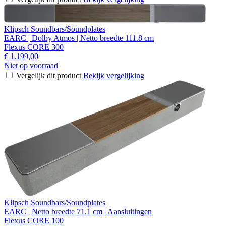
Klipsch Soundbars/Soundplates
EARC | Dolby Atmos | Netto breedte 111.8 cm
Flexus CORE 300
€ 1.199,00
Niet op voorraad
Vergelijk dit product
Bekijk vergelijking
Klipsch Soundbars/Soundplates
EARC | Netto breedte 71.1 cm | Aansluitingen
Flexus CORE 100