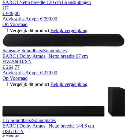
EARC | Netto breedte 120 cm | Aansluitingen
H7
€ 949,00
Adviesprijs
Advpr.
€ 999,00
Op Voorraad
Vergelijk dit product
Bekijk vergelijking
Samsung Soundbars/Soundplates
EARC | Dolby Atmos | Netto breedte 67 cm
HW-S60D/XN
€ 264,77
Adviesprijs
Advpr.
€ 379,00
Op Voorraad
Vergelijk dit product
Bekijk vergelijking
LG Soundbars/Soundplates
EARC | Dolby Atmos | Netto breedte 144.6 cm
DSG10TY
€ 765,48