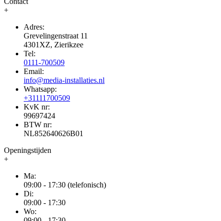
Contact
+
Adres:
Grevelingenstraat 11
4301XZ, Zierikzee
Tel:
0111-700509
Email:
info@media-installaties.nl
Whatsapp:
+31111700509
KvK nr:
99697424
BTW nr:
NL852640626B01
Openingstijden
+
Ma:
09:00 - 17:30 (telefonisch)
Di:
09:00 - 17:30
Wo:
09:00 - 17:30