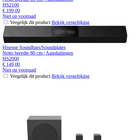
HS2100
€ 199,00
Niet op voorraad
Vergelijk dit product
Bekijk vergelijking
Hisense Soundbars/Soundplates
Netto breedte 80 cm | Aansluitingen
HS2000
€ 149,00
Niet op voorraad
Vergelijk dit product
Bekijk vergelijking