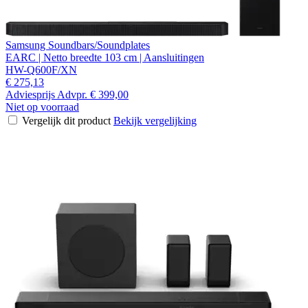
Samsung Soundbars/Soundplates
EARC | Netto breedte 103 cm | Aansluitingen
HW-Q600F/XN
€ 275,13
Adviesprijs
Advpr.
€ 399,00
Niet op voorraad
Vergelijk dit product
Bekijk vergelijking