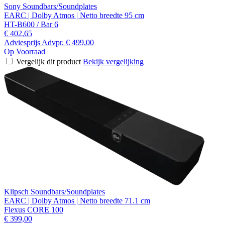
Sony Soundbars/Soundplates
EARC | Dolby Atmos | Netto breedte 95 cm
HT-B600 / Bar 6
€ 402,65
Adviesprijs
Advpr.
€ 499,00
Op Voorraad
Vergelijk dit product
Bekijk vergelijking
Klipsch Soundbars/Soundplates
EARC | Dolby Atmos | Netto breedte 71.1 cm
Flexus CORE 100
€ 399,00