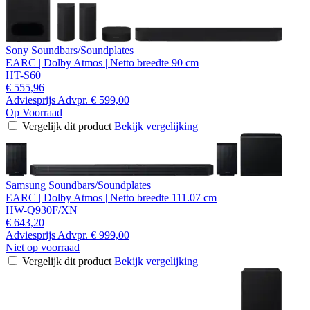
Sony Soundbars/Soundplates
EARC | Dolby Atmos | Netto breedte 90 cm
HT-S60
€ 555,96
Adviesprijs
Advpr.
€ 599,00
Op Voorraad
Vergelijk dit product
Bekijk vergelijking
Samsung Soundbars/Soundplates
EARC | Dolby Atmos | Netto breedte 111.07 cm
HW-Q930F/XN
€ 643,20
Adviesprijs
Advpr.
€ 999,00
Niet op voorraad
Vergelijk dit product
Bekijk vergelijking