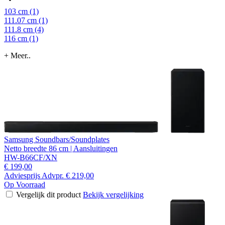
103 cm (1)
111.07 cm (1)
111.8 cm (4)
116 cm (1)
+ Meer..
Samsung Soundbars/Soundplates
Netto breedte 86 cm | Aansluitingen
HW-B66CF/XN
€ 199,00
Adviesprijs
Advpr.
€ 219,00
Op Voorraad
Vergelijk dit product
Bekijk vergelijking