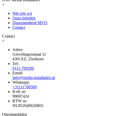
+
Wie zijn wij
Onze beloften
Duurzaamheid MVO
Contact
Contact
+
Adres:
Grevelingenstraat 11
4301XZ, Zierikzee
Tel:
0111-700509
Email:
info@media-installaties.nl
Whatsapp:
+31111700509
KvK nr:
99697424
BTW nr:
NL852640626B01
Openingstijden