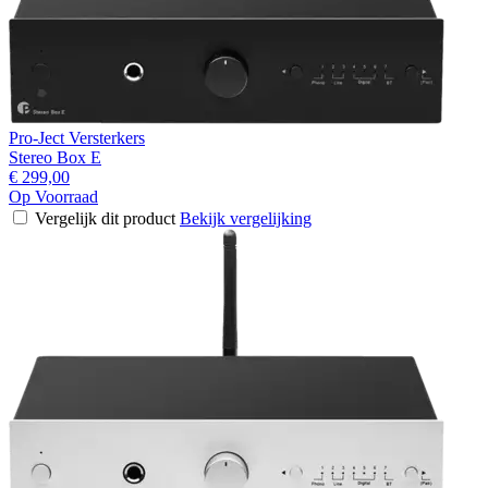
Pro-Ject Versterkers
Stereo Box E
€ 299,00
Op Voorraad
Vergelijk dit product
Bekijk vergelijking