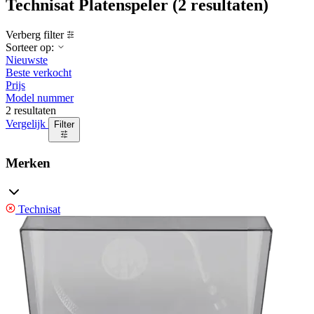
Technisat Platenspeler
(2 resultaten)
Verberg filter
Sorteer op:
Nieuwste
Beste verkocht
Prijs
Model nummer
2 resultaten
Vergelijk
Filter
Merken
Technisat