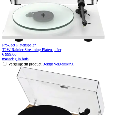
Pro-Ject Platenspeler
T2W Rainier Streaming Platenspeler
€ 999,00
maandag in huis
Vergelijk dit product
Bekijk vergelijking