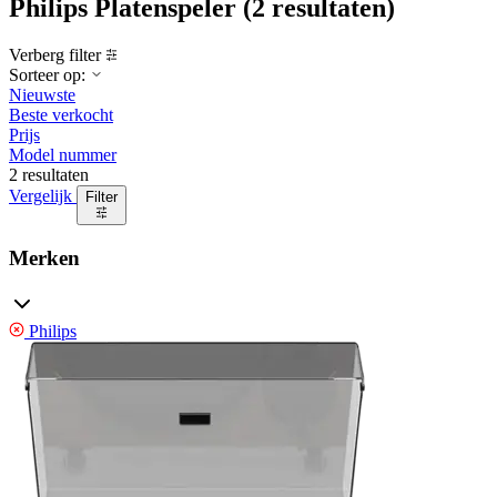
Philips Platenspeler
(2 resultaten)
Verberg filter
Sorteer op:
Nieuwste
Beste verkocht
Prijs
Model nummer
2 resultaten
Vergelijk
Filter
Merken
Philips