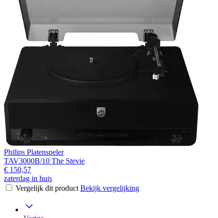
Philips Platenspeler
TAV3000B/10 The Stevie
€ 150,57
zaterdag in huis
Vergelijk dit product
Bekijk vergelijking