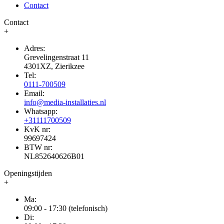
Contact
Contact
+
Adres:
Grevelingenstraat 11
4301XZ, Zierikzee
Tel:
0111-700509
Email:
info@media-installaties.nl
Whatsapp:
+31111700509
KvK nr:
99697424
BTW nr:
NL852640626B01
Openingstijden
+
Ma:
09:00 - 17:30 (telefonisch)
Di: