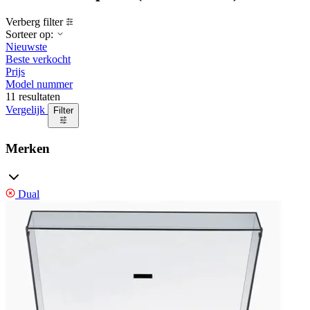
Verberg filter
Sorteer op:
Nieuwste
Beste verkocht
Prijs
Model nummer
11 resultaten
Vergelijk
Filter
Merken
Dual