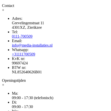
Contact
+
Adres:
Grevelingenstraat 11
4301XZ, Zierikzee
Tel:
0111-700509
Email:
info@media-installaties.nl
Whatsapp:
+31111700509
KvK nr:
99697424
BTW nr:
NL852640626B01
Openingstijden
+
Ma:
09:00 - 17:30 (telefonisch)
Di:
09:00 - 17:30