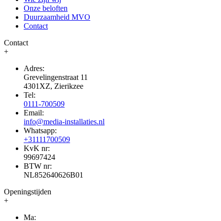
Onze beloften
Duurzaamheid MVO
Contact
Contact
+
Adres:
Grevelingenstraat 11
4301XZ, Zierikzee
Tel:
0111-700509
Email:
info@media-installaties.nl
Whatsapp:
+31111700509
KvK nr:
99697424
BTW nr:
NL852640626B01
Openingstijden
+
Ma: