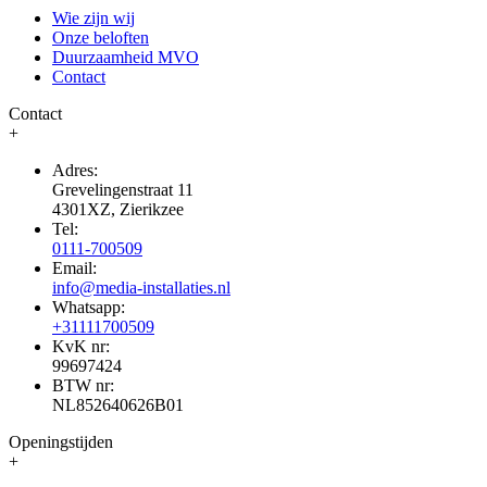
Wie zijn wij
Onze beloften
Duurzaamheid MVO
Contact
Contact
+
Adres:
Grevelingenstraat 11
4301XZ, Zierikzee
Tel:
0111-700509
Email:
info@media-installaties.nl
Whatsapp:
+31111700509
KvK nr:
99697424
BTW nr:
NL852640626B01
Openingstijden
+