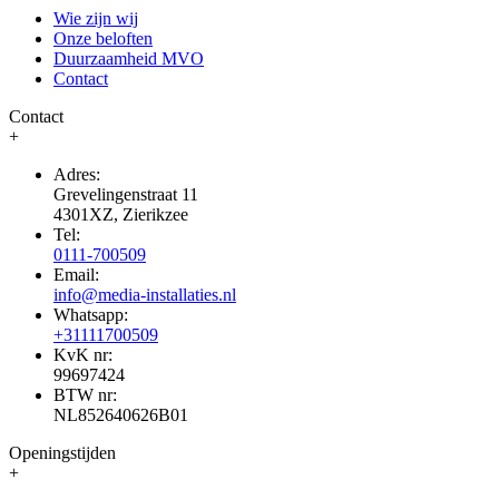
Wie zijn wij
Onze beloften
Duurzaamheid MVO
Contact
Contact
+
Adres:
Grevelingenstraat 11
4301XZ, Zierikzee
Tel:
0111-700509
Email:
info@media-installaties.nl
Whatsapp:
+31111700509
KvK nr:
99697424
BTW nr:
NL852640626B01
Openingstijden
+