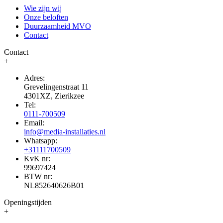
Wie zijn wij
Onze beloften
Duurzaamheid MVO
Contact
Contact
+
Adres:
Grevelingenstraat 11
4301XZ, Zierikzee
Tel:
0111-700509
Email:
info@media-installaties.nl
Whatsapp:
+31111700509
KvK nr:
99697424
BTW nr:
NL852640626B01
Openingstijden
+