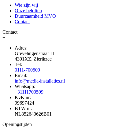
Wie zijn wij
Onze beloften
Duurzaamheid MVO
Contact
Contact
+
Adres:
Grevelingenstraat 11
4301XZ, Zierikzee
Tel:
0111-700509
Email:
info@media-installaties.nl
Whatsapp:
+31111700509
KvK nr:
99697424
BTW nr:
NL852640626B01
Openingstijden
+