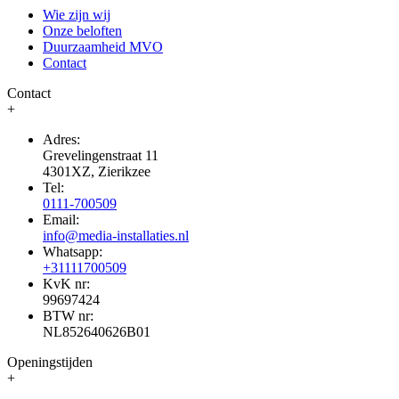
Wie zijn wij
Onze beloften
Duurzaamheid MVO
Contact
Contact
+
Adres:
Grevelingenstraat 11
4301XZ, Zierikzee
Tel:
0111-700509
Email:
info@media-installaties.nl
Whatsapp:
+31111700509
KvK nr:
99697424
BTW nr:
NL852640626B01
Openingstijden
+