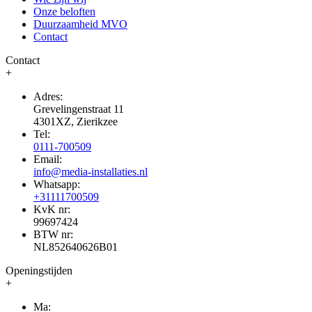
Onze beloften
Duurzaamheid MVO
Contact
Contact
+
Adres:
Grevelingenstraat 11
4301XZ, Zierikzee
Tel:
0111-700509
Email:
info@media-installaties.nl
Whatsapp:
+31111700509
KvK nr:
99697424
BTW nr:
NL852640626B01
Openingstijden
+
Ma: