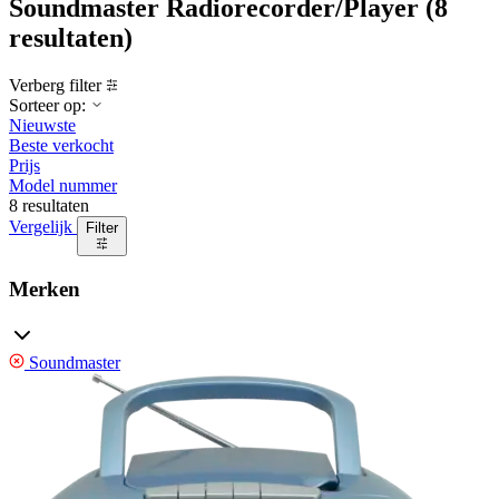
Soundmaster Radiorecorder/Player
(8
resultaten)
Verberg filter
Sorteer op:
Nieuwste
Beste verkocht
Prijs
Model nummer
8 resultaten
Vergelijk
Filter
Merken
Soundmaster