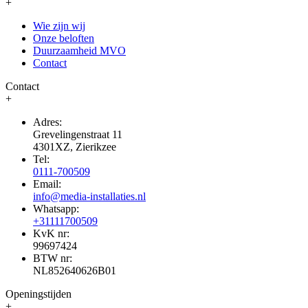
+
Wie zijn wij
Onze beloften
Duurzaamheid MVO
Contact
Contact
+
Adres:
Grevelingenstraat 11
4301XZ, Zierikzee
Tel:
0111-700509
Email:
info@media-installaties.nl
Whatsapp:
+31111700509
KvK nr:
99697424
BTW nr:
NL852640626B01
Openingstijden
+