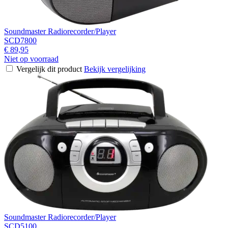
Soundmaster Radiorecorder/Player
SCD7800
€ 89,95
Niet op voorraad
Vergelijk dit product
Bekijk vergelijking
Soundmaster Radiorecorder/Player
SCD5100