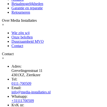
Betaalmogelijkheden
Garantie en reparatie
Retourneren
Over Media Installaties
+
Wie zijn wij
Onze beloften
Duurzaamheid MVO
Contact
Contact
+
Adres:
Grevelingenstraat 11
4301XZ, Zierikzee
Tel:
0111-700509
Email:
info@media-installaties.nl
Whatsapp:
+31111700509
KvK nr: