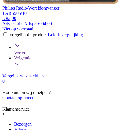
Philips Radio/Wereldontvanger
TAR5505/10
€ 82,99
Adviesprijs
Advpr.
€ 94,99
Niet op voorraad
Vergelijk dit product
Bekijk vergelijking
Vorige
Volgende
Vergelijk wasmachines
0
Hoe kunnen wij u helpen?
Contact opnemen
Klantenservice
+
Bezorgen
Afhalen