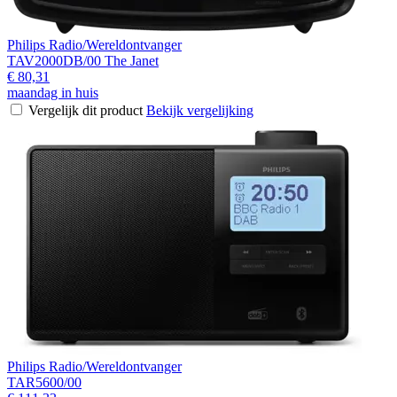
Philips Radio/Wereldontvanger
TAV2000DB/00 The Janet
€ 80,31
maandag in huis
Vergelijk dit product
Bekijk vergelijking
Philips Radio/Wereldontvanger
TAR5600/00