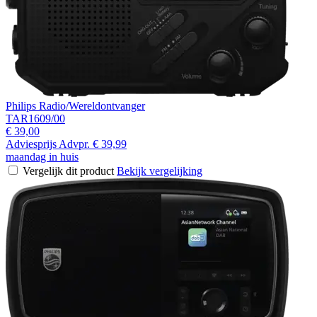
Philips Radio/Wereldontvanger
TAR1609/00
€ 39,00
Adviesprijs
Advpr.
€ 39,99
maandag in huis
Vergelijk dit product
Bekijk vergelijking