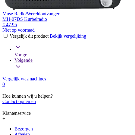
Muse Radio/Wereldontvanger
MH-07DS Kurbelradio
€ 47,95
Niet op voorraad
Vergelijk dit product
Bekijk vergelijking
Vorige
Volgende
Vergelijk wasmachines
0
Hoe kunnen wij u helpen?
Contact opnemen
Klantenservice
+
Bezorgen
Afhalen