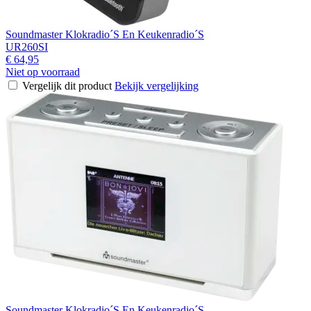
Soundmaster Klokradio´S En Keukenradio´S
UR260SI
€ 64,95
Niet op voorraad
Vergelijk dit product
Bekijk vergelijking
Soundmaster Klokradio´S En Keukenradio´S