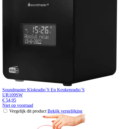
Soundmaster Klokradio´S En Keukenradio´S
UR109SW
€ 54,95
Niet op voorraad
Vergelijk dit product
Bekijk vergelijking