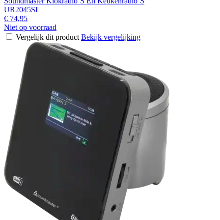
Soundmaster Klokradio´S En Keukenradio´S
UR2045SI
€ 74,95
Niet op voorraad
Vergelijk dit product
Bekijk vergelijking