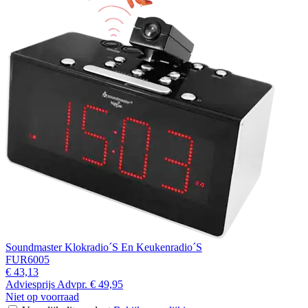
Soundmaster Klokradio´S En Keukenradio´S
FUR6005
€ 43,13
Adviesprijs
Advpr.
€ 49,95
Niet op voorraad