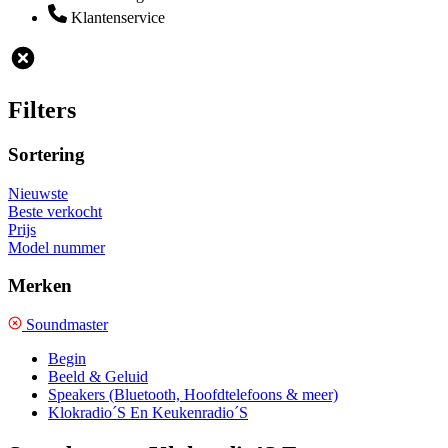
Klantenservice
Filters
Sortering
Nieuwste
Beste verkocht
Prijs
Model nummer
Merken
Soundmaster
Begin
Beeld & Geluid
Speakers (Bluetooth, Hoofdtelefoons & meer)
Klokradio´S En Keukenradio´S