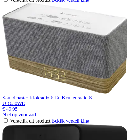
Soundmaster Klokradio´S En Keukenradio´S
UR630WE
€ 49,95
Niet op voorraad
Vergelijk dit product
Bekijk vergelijking