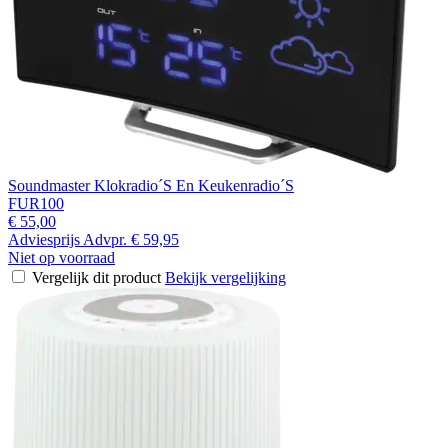
Soundmaster Klokradio´S En Keukenradio´S
FUR100
€ 55,00
Adviesprijs
Advpr.
€ 59,95
Niet op voorraad
Vergelijk dit product
Bekijk vergelijking