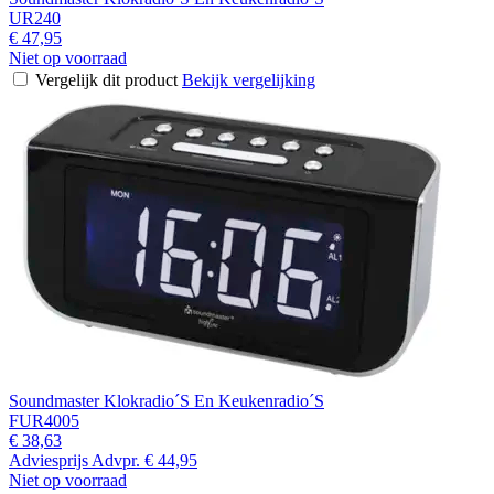
UR240
€ 47,95
Niet op voorraad
Vergelijk dit product
Bekijk vergelijking
Soundmaster Klokradio´S En Keukenradio´S
FUR4005
€ 38,63
Adviesprijs
Advpr.
€ 44,95
Niet op voorraad